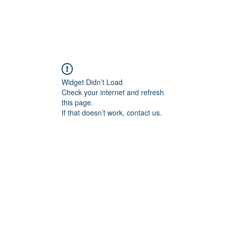
Widget Didn’t Load
Check your internet and refresh
this page.
If that doesn’t work, contact us.