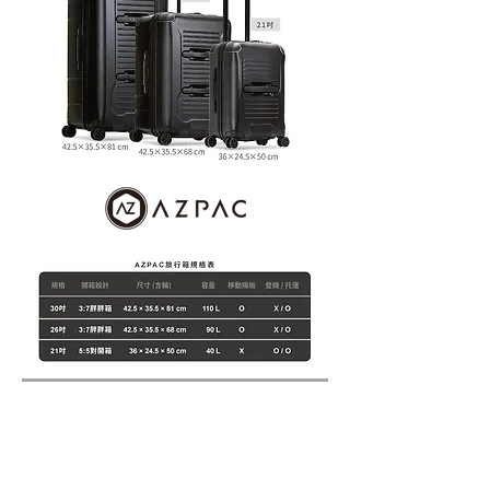
纖瘦靈巧
小小身型，大大容量